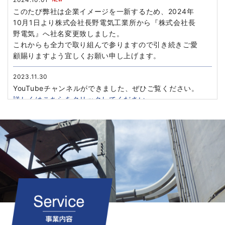
このたび弊社は企業イメージを一新するため、2024年
10月1日より株式会社長野電気工業所から『株式会社長
野電気』へ社名変更致しました。
これからも全力で取り組んで参りますので引き続きご愛
顧賜りますよう宜しくお願い申し上げます。
2023.11.30
YouTubeチャンネルができました、ぜひご覧ください。
詳しくはこちらをクリックしてください。
2023.06.09
【2024新卒採用】を行っています。
詳しくはこちらをクリックしてください。
2022.08.01
新倉庫兼事務所「セカンドベース」が完成いたしまし
た。
詳しくはインスタグラムをご覧ください。
2019.05.07
ホームページをリニューアル致しました。今後とも宜し